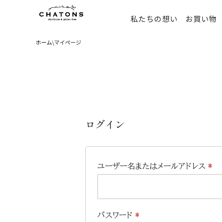
私たちの想い
お買い物
コ
ン
ホーム
\
マイページ
テ
ン
ツ
へ
ス
キ
ログイン
ッ
プ
ユーザー名またはメールアドレス
*
パスワード
*