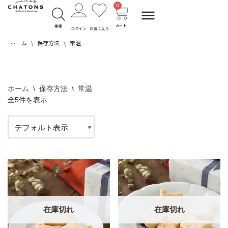
0
コ
カート
検索
ログイン
お気に入り
ン
ホーム
\
保存方法
\
常温
テ
ン
ツ
へ
ホーム
\
保存方法
\
常温
全5件を表示
ス
キ
ッ
プ
在庫切れ
在庫切れ