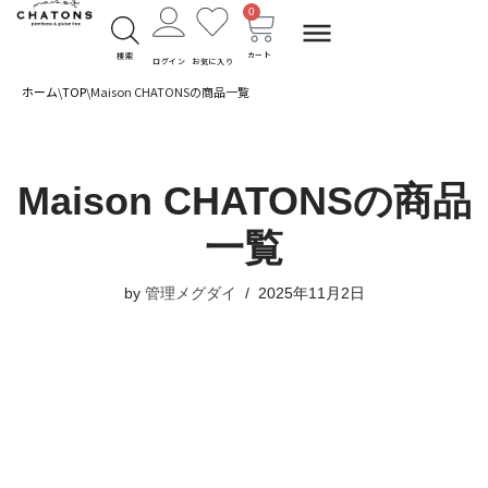
0
コ
カート
検索
ログイン
お気に入り
ン
ホーム
\
TOP
\
Maison CHATONSの商品一覧
テ
ン
ツ
Maison CHATONSの商品
へ
ス
一覧
キ
ッ
プ
by
管理メグダイ
2025年11月2日