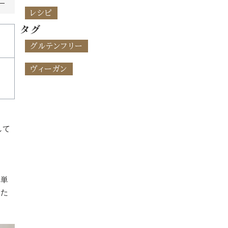
レシピ
タグ
グルテンフリー
ヴィーガン
して
簡単
した