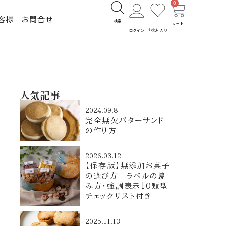
0
客様
お問合せ
検索
カート
お気に入り
ログイン
人気記事
2024.09.8
完全無欠バターサンド
の作り方
2026.03.12
【保存版】無添加お菓子
の選び方｜ラベルの読
み方・強調表示10類型
チェックリスト付き
2025.11.13