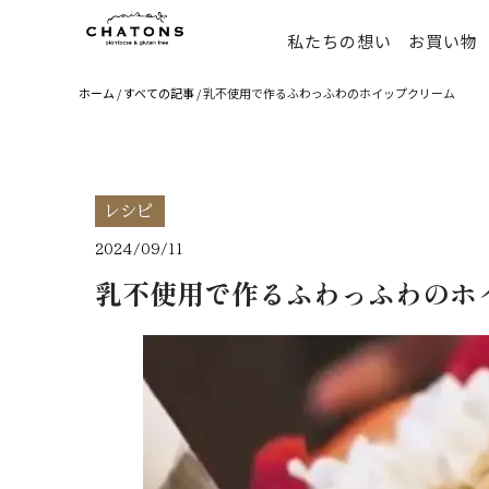
私たちの想い
お買い物
コ
ン
ホーム
/
すべての記事
/ 乳不使用で作るふわっふわのホイップクリーム
テ
ン
ツ
へ
レシピ
ス
2024/09/11
キ
乳不使用で作るふわっふわのホ
ッ
プ